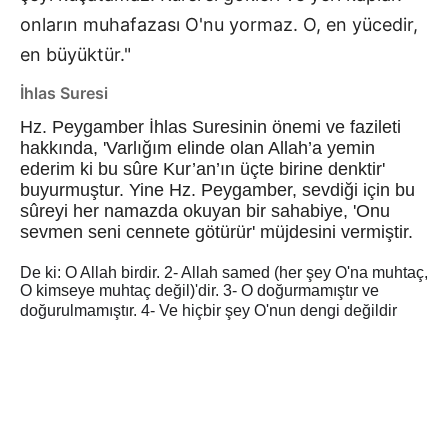
onların muhafazası O'nu yormaz. O, en yücedir,
en büyüktür."
İhlas Suresi
Hz. Peygamber İhlas Suresinin önemi ve fazileti
hakkında, 'Varlığım elinde olan Allah’a yemin
ederim ki bu sûre Kur’an’ın üçte birine denktir'
buyurmuştur. Yine Hz. Peygamber, sevdiği için bu
sûreyi her namazda okuyan bir sahabiye, 'Onu
sevmen seni cennete götürür' müjdesini vermiştir.
De ki: O Allah birdir. 2- Allah samed (her şey O'na muhtaç,
O kimseye muhtaç değil)'dir. 3- O doğurmamıştır ve
doğurulmamıştır. 4- Ve hiçbir şey O'nun dengi değildir