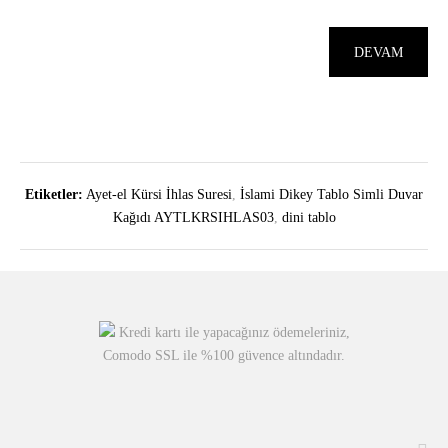
DEVAM
Etiketler:
Ayet-el Kürsi İhlas Suresi
,
İslami Dikey Tablo Simli Duvar
Kağıdı AYTLKRSIHLAS03
,
dini tablo
Kredi kartı ile yapacağınız ödemeleriniz,
Comodo SSL ile %100 güvence altındadır.