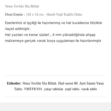
Vema Tevfıki İlla Billah
Ebat/Zemin :
118 x 54 cm - Hareli Yeşil Kadife Doku
Eserlerimiz el işçiliği ile hazırlanmış ve hat kurallarına titizlikle
riayet edilmiştir..
Hat yazıları ve kenar süsleri , 4 mm yüksekliğinde ahşap
malzemeye gerçek varak boya uygulaması ile hazırlanmıştır
Etiketler:
Vema Tevfiki İlla Billah
,
Hud suresi 88. Ayet İslami Yatay
Tablo
,
VMTFKY01
,
yatay tablolar
,
yeşil tablo
,
varak tablo